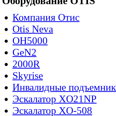
Оборудование OTIS
Компания Отис
Otis Neva
OH5000
GeN2
2000R
Skyrise
Инвалидные подъемни
Эскалатор XO21NP
Эскалатор XO-508