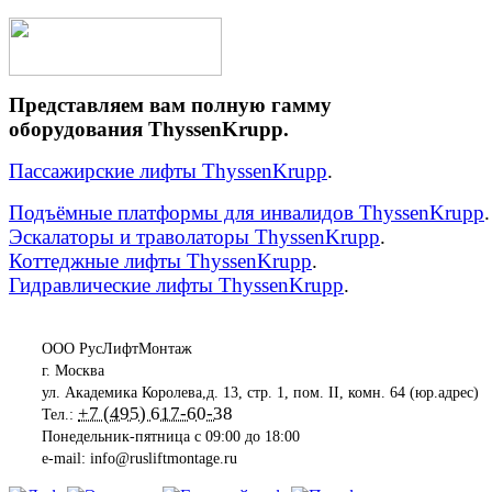
Представляем вам полную гамму
оборудования ThyssenKrupp.
Пассажирские лифты ThyssenKrupp
.
Подъёмные платформы для инвалидов ThyssenKrupp
.
Эскалаторы и траволаторы ThyssenKrupp
.
Коттеджные лифты ThyssenKrupp
.
Гидравлические лифты ThyssenKrupp
.
ООО РусЛифтМонтаж
г. Москва
ул. Академика Королева,д. 13, стр. 1, пом. II, комн. 64 (юр.адрес)
+7 (495) 617-60-38
Тел.:
Понедельник-пятница с 09:00 до 18:00
e-mail: info@rusliftmontage.ru