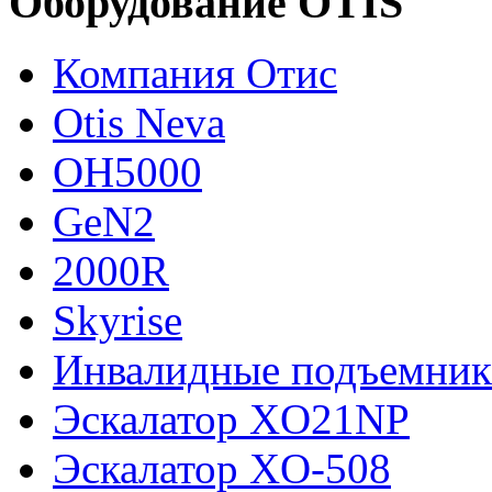
Оборудование OTIS
Компания Отис
Otis Neva
OH5000
GeN2
2000R
Skyrise
Инвалидные подъемни
Эскалатор XO21NP
Эскалатор XO-508