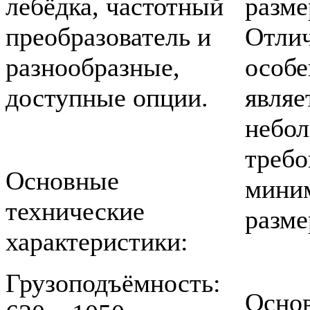
лебёдка, частотный
разме
преобразователь и
Отли
разнообразные,
особ
доступные опции.
являе
небо
требо
Основные
мини
технические
разме
характеристики:
Грузоподъёмность:
Осно