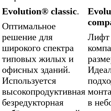
Evolution® classic
.
Evolu
compa
Оптимальное
решение для
Лифт
широкого
спектра
комп
типовых жилых и
разм
офисных зданий.
Идеа
Используется
подхо
высокопродуктивная
монт
безредукторная
в
неб