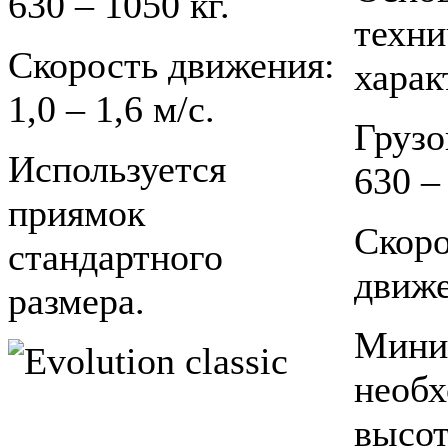
630
– 1050 кг.
техни
Скорость движения:
харак
1,0 –
1,6 м/с.
Грузо
Используется
630 –
приямок
Скоро
стандартного
движе
размера.
Мини
необ
высот