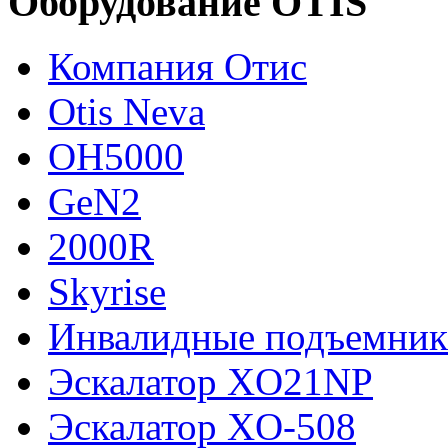
Оборудование OTIS
Компания Отис
Otis Neva
OH5000
GeN2
2000R
Skyrise
Инвалидные подъемни
Эскалатор XO21NP
Эскалатор XO-508